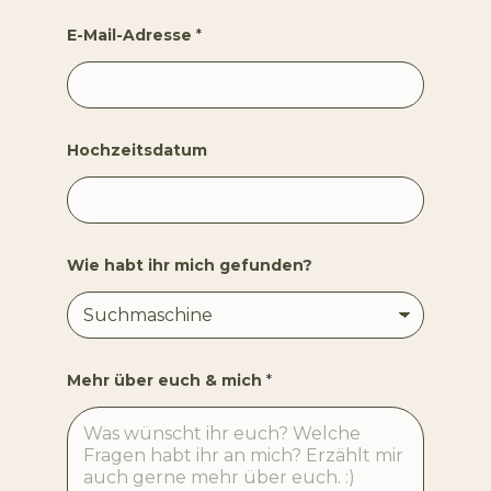
E-Mail-Adresse
*
Hochzeitsdatum
Wie habt ihr mich gefunden?
m
Mehr über euch & mich
*
i
c
h
i
h
r