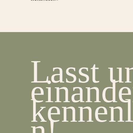
Lasst u
einande
kennenl
n!